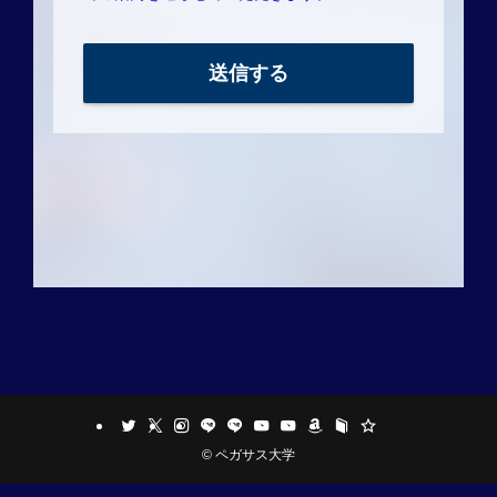
©
ペガサス大学